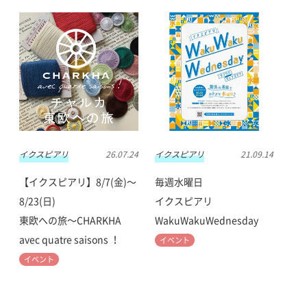
イクスピアリ
26.07.24
イクスピアリ
21.09.14
【イクスピアリ】8/7(金)〜
毎週水曜日
8/23(日)
イクスピアリ
東欧への旅〜CHARKHA
WakuWakuWednesday
avec quatre saisons ！
イベント
イベント